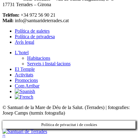
17731 Terrades – Girona
Telèfon:
+34 972 56 90 21
Mail:
info@santuarideterrades.cat
Política de galetes
Política de privadesa
Avís legal
L’hotel
Habitacions
Serveis i Instal·lacions
El Temple
Activitats
Promocions
Com Arribar
© Santuari de la Mare de Déu de la Salut. (Terrades) | fotografies:
Josep Camps (turmix fotografia)
Política de privacitat i de cookies