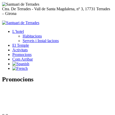
Skip to content
Ctra. De Terrades - Vall de Santa Magdalena, nº 3, 17731 Terrades
– Girona
972 56 90 21
L’hotel
Habitacions
Serveis i Instal·lacions
El Temple
Activitats
Promocions
Com Arribar
Promocions