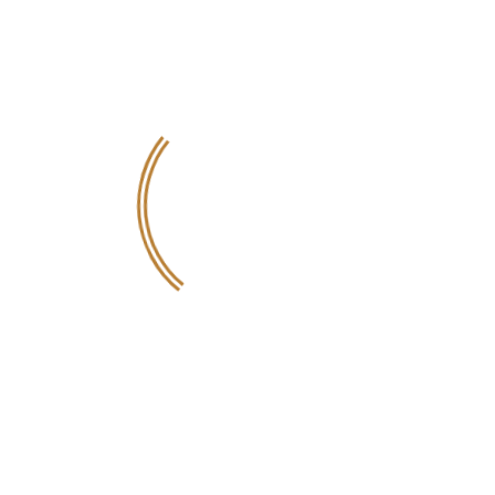
suscipit expedita cum, ab, odio distinctio aliquam
necessitatibus officiis repudiandae aperiam? Tenetur
laboriosam error soluta nobis commodi, omnis a qui,
accusantium itaque rerum!
Eveniet repudiandae incidunt adipisci doloremque, saepe
hic consequuntur, nobis? Consectetur omnis saepe modi
pariatur rem officia voluptates nemo vero, laborum
architecto, nostrum, numquam harum qui ut hic. Odio, culpa,
animi.
Minima culpa ad corporis nihil magni rem ducimus delectus
deserunt voluptate natus unde omnis asperiores, in,
assumenda aspernatur explicabo veritatis! Ducimus
voluptatem velit praesentium! Quasi cupiditate nisi amet,
blanditiis quas.